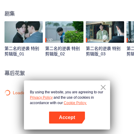
证收购方不会轻易调动人事，也难保真能不裁一人，尤其听说对方派来负责整
合的经理是传说中“砍人不见血、杀人不手软”的周家大刀王? 周书逸愤恨地瞪着
剧集
眼前一派轻松自在的高仕德，五年的时间，足够让两个男孩成长为男人，也足
够周书逸认清年少轻狂的感情？不服输的他也决定，他若无心我便休，从此青
山只认白云俦！没想到五年之后狭路相逢，高仕德是自家收购的科技公司代
表。被某个没良心混蛋恶意遗弃的万年老二决定逆袭，他或许学业赢不了他，
但工作上，他会让他知道什么叫做收购方的骄傲！
VIP
VIP
VIP
第二名的逆袭 特别
第二名的逆袭 特别
第二名的逆袭 特别
第
剪辑版_01
剪辑版_02
剪辑版_03
剪辑
幕后花絮
By using the website, you are agreeing to our
Loading…
Privacy Policy
and the use of cookies in
accordance with our
Cookie Policy.
Accept
打开App