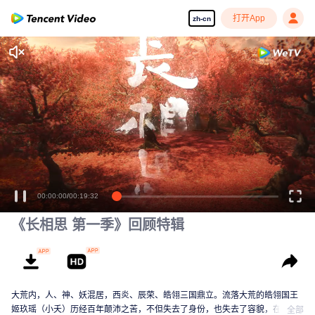
打开App
zh-cn
00:00:00
/
00:19:32
《长相思 第一季》回顾特辑
大荒内，人、神、妖混居，西炎、辰荣、皓翎三国鼎立。流落大荒的皓翎国王
姬玖瑶（小夭）历经百年颠沛之苦，不但失去了身份，也失去了容貌，在清水
全部