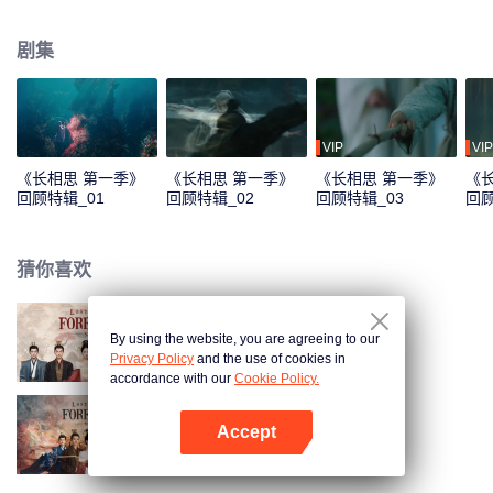
镇落脚，成为了“无处可去、无人可依、无力自保”的玟小六。他悬壶为生恣意不
羁。曾与小夭青梅竹马的西炎国王孙玱玹去了皓翎国做质子，即使寄人篱下、
剧集
隐忍蛰伏，为了寻找小夭走遍大荒，来到清水镇。清水镇的日子平淡温馨，玟
小六意外救了垂危的青丘公子涂山璟，朝夕相处中二人情愫渐生；玟小六又与
九头妖相柳不打不相识，惺惺相惜结为知己。玟小六和玱玹相见不相识，几经
波折，才终与玱玹相认，恢复王姬身份。为了一统天下，玱玹舍私情要王座，
相柳守义战死、小夭帮助玱玹完成大业后，与涂山璟隐逸江湖。思而不得的玱
VIP
VIP
玹将所有精力都放在了治理国家上，因为他知道，只要天下太平，他的小夭就
《长相思 第一季》
《长相思 第一季》
《长相思 第一季》
《
能够幸福安康。
回顾特辑_01
回顾特辑_02
回顾特辑_03
回顾
猜你喜欢
By using the website, you are agreeing to our
长相思 第二季
Privacy Policy
and the use of cookies in
accordance with our
Cookie Policy.
Accept
长相思 第一季
打开App