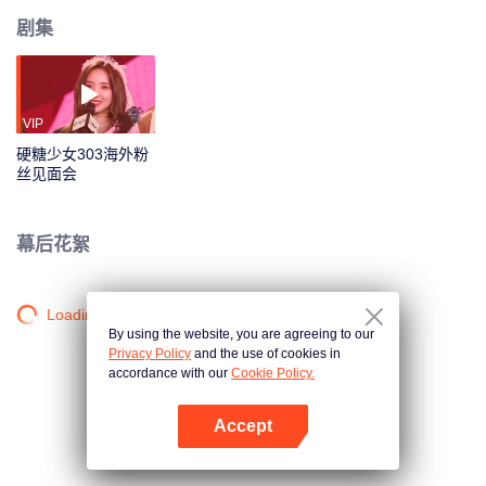
剧集
VIP
硬糖少女303海外粉
丝见面会
幕后花絮
Loading…
By using the website, you are agreeing to our
Privacy Policy
and the use of cookies in
accordance with our
Cookie Policy.
Accept
打开App