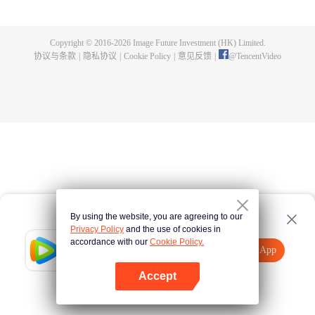
及永恒之夜曾预言，他这次与神族交战的结果不再是必败，而是难料，因为这
一次，同盟军中有一位特别的“命运之子”，他就是武庚。
Copyright © 2016-
2026
Image Future Investment (HK) Limited.
协议与条款
|
隐私协议
|
Cookie Policy
|
意见反馈
|
@
TencentVideo
By using the website, you are agreeing to our
Privacy Policy
and the use of cookies in
accordance with our
Cookie Policy.
Tencent Video
打开App
观看更多内容
Accept
如果失败，请
点击此处
重试
打开App