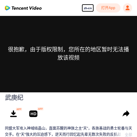
打开App
zh-cn
很抱歉，由于版权限制，您所在的地区暂时无法播
放该视频
武庚纪
同盟大军攻入神域结晶山，直面苏醒的神族之主“天”，各族善战的勇士轮番与天
交手。在“天”强大的压迫感下，逆天而行回忆起先辈无数次失败的反抗战争，以
全部