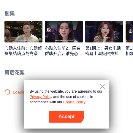
苏泷、孟子义共同组成心动侦探，来反观和解读素人之间的情感交流和心动信
号，并进行心动连线。
剧集
心动入住前：心动侦
心动入住前2：匿名
第1期上：男女电话
第
探集结嗨点鸳鸯谱
群聊开启，谁先心
密聊上演极限拉扯
相
动？
幕后花絮
By using the website, you are agreeing to our
Loading…
Privacy Policy
and the use of cookies in
accordance with our
Cookie Policy.
Accept
打开App