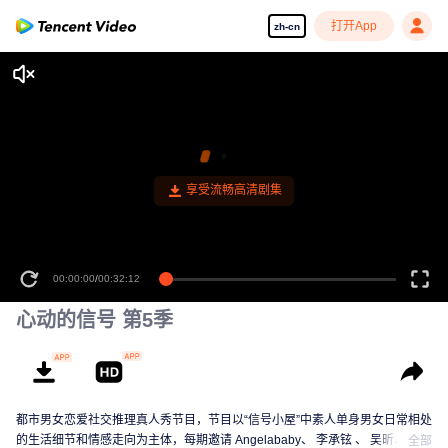
打开App
zh-cn
享受流畅高清剧集
00:00:00
/
00:32:12
心动的信号 第5季
都市男女恋爱社交推理真人秀节目，节目以“信号小屋”中素人单身男女日常相处
的生活细节和情感走向为主体，每期邀请 Angelababy、 李承铉 、 吴昕、 汪
全部