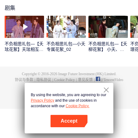
剧集
付费
付费
付费
付
不负相思礼包—【夭
不负相思礼包—小夭
不负相思礼包—【夭
不
玹花絮】夭玹相互扶
专属花絮_02
柳花絮】 小夭、防
璟
持_01
风邶心跳声_03
白_
Copyright © 2016-
2026
Image Future Investment (HK) Limited.
协议与条款
|
隐私协议
|
Cookie Policy
|
意见反馈
|
@
TencentVideo
By using the website, you are agreeing to our
Privacy Policy
and the use of cookies in
accordance with our
Cookie Policy.
Accept
打开App