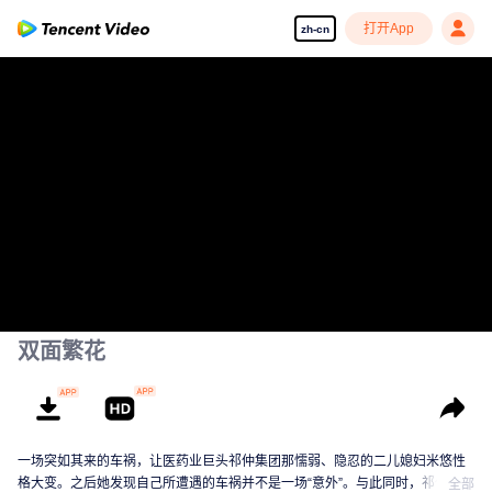
打开App
zh-cn
双面繁花
一场突如其来的车祸，让医药业巨头祁仲集团那懦弱、隐忍的二儿媳妇米悠性
格大变。之后她发现自己所遭遇的车祸并不是一场“意外”。与此同时，祁仲集团
全部