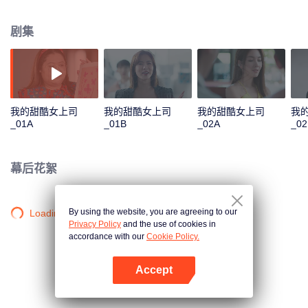
望有更多时间可以证明自己的价值。只有雷伊这一个雇员不把琳恩当作一个严
肃事多的老板看待。雷伊有一个特殊的能力，就是在触碰他人时会看到每个人
剧集
的过去，但同时会让自己的心脏受损。只有在触碰琳恩时，雷伊不会感觉到疼
痛，因此他对她更感兴趣了。在琳恩需要帮助和支持的时候，雷伊一直都在，
这也使得她在雷伊身边更放松。自毁事业的琳恩参加了一场设计师比赛，她希
望自己能获胜，拒绝了雷伊的帮助。但在和雷伊的阿姨交谈后，琳恩才明白她
的胜利是为何而来，她决定向雷伊道歉，而雷伊则向琳恩勇敢地告白了。
我的甜酷女上司
我的甜酷女上司
我的甜酷女上司
我
_01A
_01B
_02A
_02
幕后花絮
By using the website, you are agreeing to our
Loading…
Privacy Policy
and the use of cookies in
accordance with our
Cookie Policy.
Accept
打开App