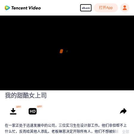
打开App
zh-cn
我的甜酷女上司
在一家正处于迅速发展中的公司，三位实习生在设计部工作。他们非但帮不上
什么忙，反而给其他人添乱。老板琳恩决定开除所有人，他们不想被解雇，希
全部