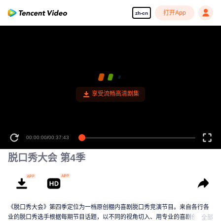
打开App
zh-cn
享受流畅高清剧集
00:00:00
/
00:37:43
脱口秀大会 第4季
《脱口秀大会》第四季定位为一档原创棚内喜剧脱口秀竞演节目。来自各行各
业的脱口秀选手根据每期节目话题，以不同的视角切入、用专业的喜剧创作能
全部