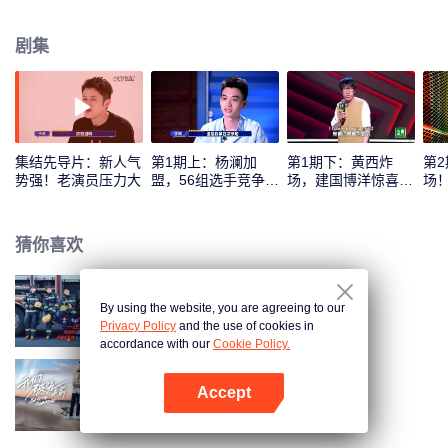
力进行高质量的内容输出，诠释“从行业走向生活”的价值主张；新老演员同台较
量，争夺年度“脱口秀大王”桂冠。
剧集
集结先导片：新人气
第1期上：杨澜加
第1期下：黄西炸
第
势强！老演员压力大
盟，56组选手竞争突
场，建国博洋惊喜组
场
围
合
猜你喜欢
By using the website, you are agreeing to our
一往无前的蓝
Privacy Policy
and the use of cookies in
accordance with our
Cookie Policy.
Accept
我们，破晓之前
打开App