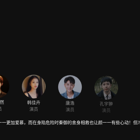
然
韩佳卉
唐浩
孔宇翀
员
演员
演员
演员
一一更加爱慕，而在身陷危险时秦御的舍身相救也让颜一一有些心动！但