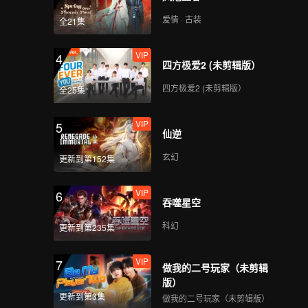
爱情 · 古装
全21集
VIP
4
四方极爱2 (未剪辑版）
四方极爱2 (未剪辑版）
全25集
VIP
5
仙逆
玄幻
更新到第152集
VIP
6
吞噬星空
科幻
更新到第235集
VIP
7
做我的二号玩家（未剪辑
版）
更新到第3集
做我的二号玩家（未剪辑版）