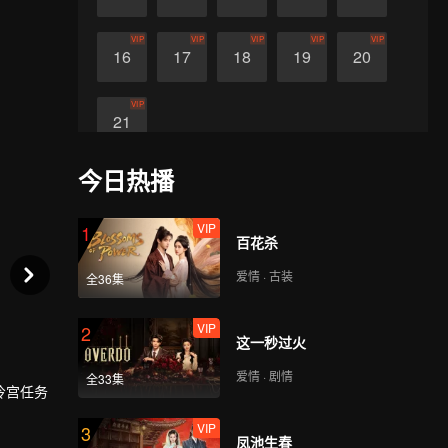
VIP
VIP
VIP
VIP
VIP
16
17
18
19
20
VIP
21
今日热播
VIP
1
百花杀
爱情 · 古装
全36集
VIP
2
这一秒过火
爱情 · 剧情
全33集
冷宫任务
VIP
3
凤池生春