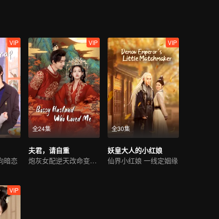
VIP
VIP
VIP
全24集
全30集
夫君，请自重
妖皇大人的小红娘
向暗恋
炮灰女配逆天改命变王妃
仙界小红娘 一线定姻缘
VIP