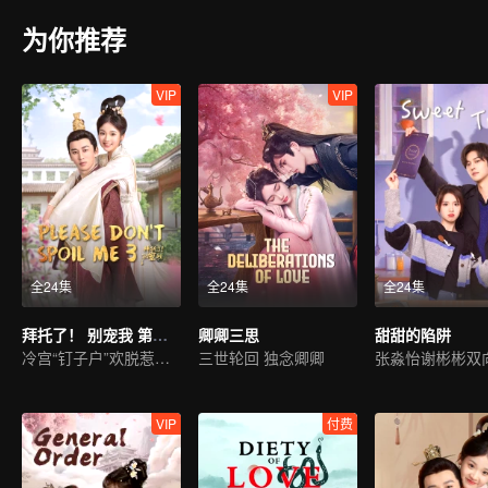
为你推荐
VIP
VIP
全24集
全24集
全24集
拜托了！ 别宠我 第三季
卿卿三思
甜甜的陷阱
冷宫“钉子户”欢脱惹人爱
三世轮回 独念卿卿
张淼怡谢彬彬双
VIP
付费