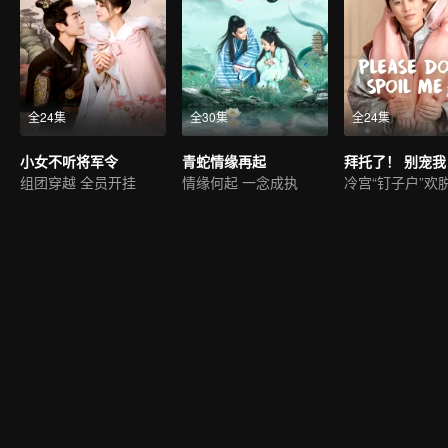
全24集
全30集
全24集
小女不听将军令
青蛇情缘再起
拜托了！ 别宠我
组团穿越 全员开挂
情缘何起 一念成执