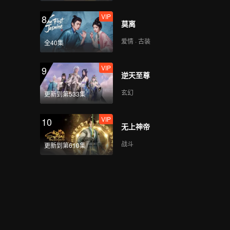
VIP
8
莫离
爱情 · 古装
全40集
VIP
9
逆天至尊
玄幻
更新到第533集
VIP
10
无上神帝
战斗
更新到第610集