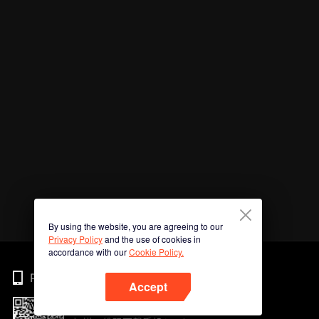
By using the website, you are agreeing to our
Privacy Policy
and the use of cookies in
accordance with our
Cookie Policy.
Phone
Accept