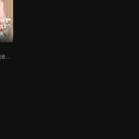
冷宫“钉子户”欢脱惹人爱