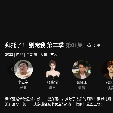
拜托了！ 别宠我 第二季
第01集
分享
2022
|
内地
|
全21集
|
爱情 · 古装
李宏宇
张淼怡
金贤正
郝熠
导演
演员
演员
演
秦御遭遇新政危机，颜一一挺身而出，挫败了太后的阴谋！秦御对颜
迫在眉睫，颜一一决定撮合原书女主与秦御，使剧情重回正轨！