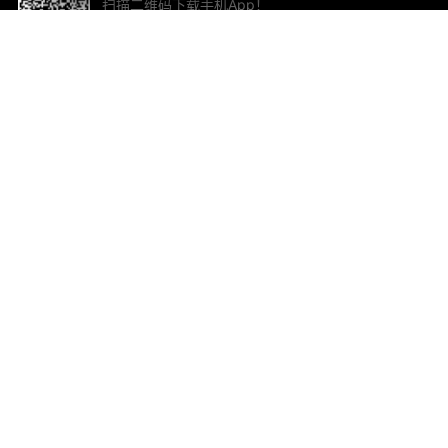
扫描二维码下载手机App！
帮助与反馈
关
意见反馈
加
联
电子
ted.