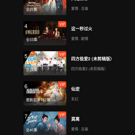
爱情 · 古装
全21集
VIP
4
这一秒过火
爱情 · 剧情
全33集
VIP
5
四方极爱2 (未剪辑版）
四方极爱2 (未剪辑版）
全25集
VIP
6
仙逆
玄幻
更新到第152集
VIP
7
莫离
爱情 · 古装
全40集