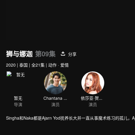
狮与娜迦
第09集
分享
2020
|
泰国
|
全21集
|
动作 · 爱情
暂无
Chantana Kritkanjanapan
依莎亚·贺苏汪
导演
演员
演员
Singha和Naka都是Ajarn Yod抚养长大并一直从事魔术练习的孤