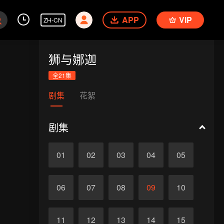
APP
VIP
ZH-CN
狮与娜迦
全21集
剧集
花絮
剧集
01
02
03
04
05
06
07
08
09
10
11
12
13
14
15