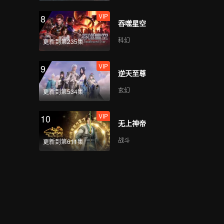
VIP
8
吞噬星空
科幻
更新到第235集
VIP
9
逆天至尊
玄幻
更新到第534集
VIP
10
无上神帝
战斗
更新到第611集