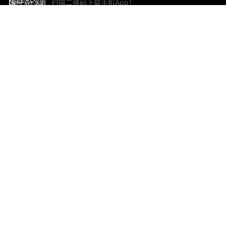
扫描二维码下载手机App！
帮助与反馈
关
意见反馈
加
联
电子
ted.