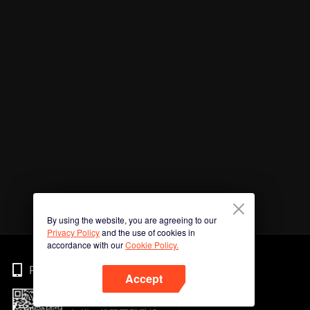
By using the website, you are agreeing to our
Privacy Policy
and the use of cookies in
accordance with our
Cookie Policy.
Phone
Accept