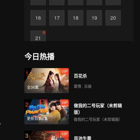
16
17
18
19
20
终
21
今日热播
VIP
1
百花杀
爱情 · 古装
全36集
VIP
2
做我的二号玩家（未剪辑
版）
更新到第4集
做我的二号玩家（未剪辑版）
。
VIP
3
凤池生春