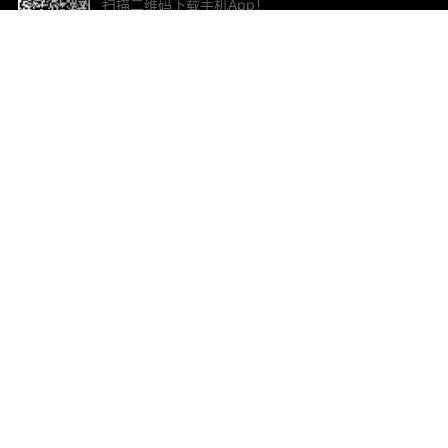
扫描二维码下载手机App！
帮助与反馈
关
意见反馈
加
联
电子
ted.