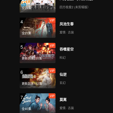
四方极爱2 (未剪辑版）
全25集
VIP
4
凤池生春
爱情 · 古装
全21集
VIP
5
吞噬星空
科幻
更新到第235集
VIP
6
仙逆
玄幻
更新到第152集
VIP
7
莫离
爱情 · 古装
全40集