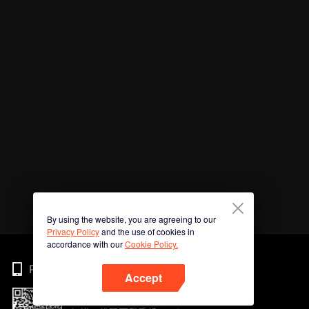
By using the website, you are agreeing to our
Privacy Policy
and the use of cookies in
accordance with our
Cookie Policy.
Phone
Accept