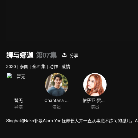
狮与娜迦
第07集
分享
2020
|
泰国
|
全21集
|
动作 · 爱情
暂无
Chantana Kritkanjanapan
依莎亚·贺苏汪
导演
演员
演员
Singha和Naka都是Ajarn Yod抚养长大并一直从事魔术练习的孤