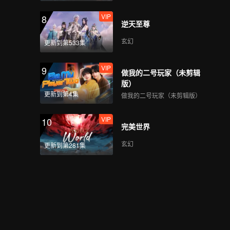
VIP
8
逆天至尊
玄幻
更新到第533集
VIP
9
做我的二号玩家（未剪辑
版）
更新到第4集
做我的二号玩家（未剪辑版）
VIP
10
完美世界
玄幻
更新到第281集