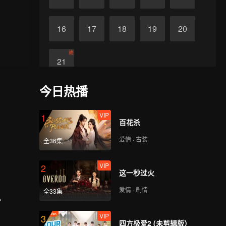
16
17
18
19
20
终
21
今日热播
VIP
1
百花杀
爱情 · 古装
全36集
VIP
2
这一秒过火
爱情 · 剧情
全33集
。
VIP
3
四方极爱2 (未剪辑版）