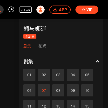
APP
VIP
ZH-CN
狮与娜迦
全21集
剧集
花絮
剧集
01
02
03
04
05
06
07
08
09
10
11
12
13
14
15