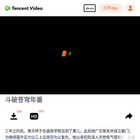
打开App
zh-cn
斗破苍穹年番
三年之约后，萧炎终于在迦南学院见到了薰儿，此后他广交挚友并成立磐门；
为继续提升实力以三上云岚宗为父复仇，他以身犯险深入天焚炼气塔吞噬陨落
全部