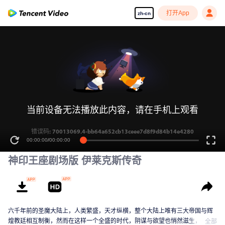
打开App
zh-cn
当前设备无法播放此内容，请在手机上观看
错误码: 70013069.4-bb64a652cb13ceee7d8f9d84b14e4280
00:00:00
/
00:00:00
神印王座剧场版 伊莱克斯传奇
六千年前的圣魔大陆上，人类繁盛，天才纵横，整个大陆上唯有三大帝国与辉
煌教廷相互制衡，然而在这样一个全盛的时代，阴谋与欲望也悄然滋生，逐渐
全部