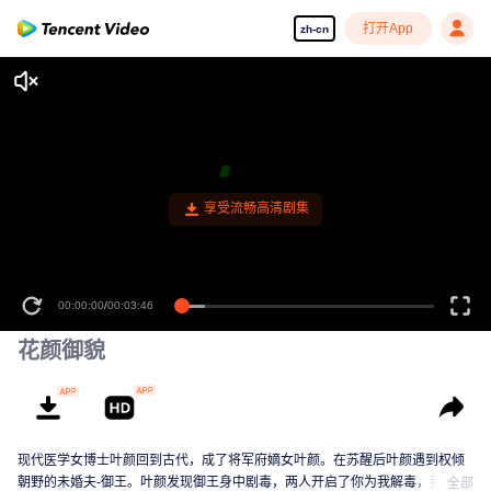
打开App
zh-cn
享受流畅高清剧集
00:00:00
/
00:03:46
花颜御貌
现代医学女博士叶颜回到古代，成了将军府嫡女叶颜。在苏醒后叶颜遇到权倾
朝野的未婚夫-御王。叶颜发现御王身中剧毒，两人开启了你为我解毒，我给你
全部