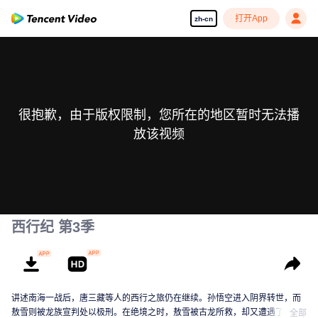
打开App
zh-cn
很抱歉，由于版权限制，您所在的地区暂时无法播
放该视频
西行纪 第3季
讲述南海一战后，唐三藏等人的西行之旅仍在继续。孙悟空进入阴界转世，而
敖雪则被龙族宣判处以极刑。在绝境之时，敖雪被古龙所救，却又遭遇了新的
全部