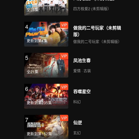
四方极爱2 (未剪辑版）
全25集
VIP
4
做我的二号玩家（未剪辑
版）
更新到第4集
做我的二号玩家（未剪辑版）
VIP
5
凤池生春
爱情 · 古装
全21集
VIP
6
吞噬星空
科幻
更新到第235集
VIP
7
仙逆
玄幻
更新到第152集