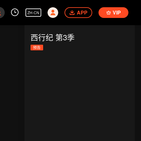
APP
VIP
ZH-CN
西行纪 第3季
预告