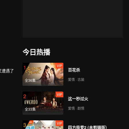
今日热播
VIP
1
百花杀
又遭遇了
爱情 · 古装
全36集
VIP
2
这一秒过火
爱情 · 剧情
全33集
VIP
3
四方极爱2 (未剪辑版）