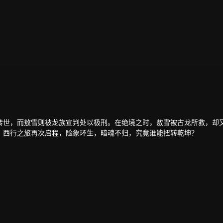
转世，而敖雪则被龙族宣判处以极刑。在绝境之时，敖雪被古龙所救，却
。西行之旅再次启程，险象环生，暗魂不归，究竟谁能扭转乾坤？