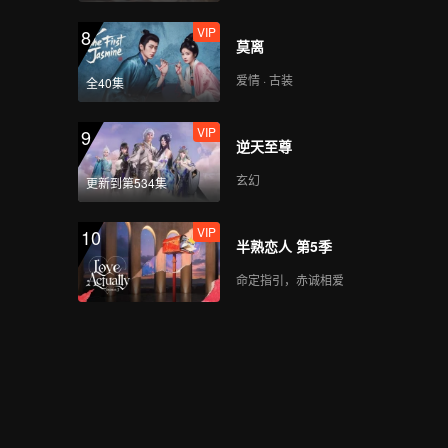
VIP
8
莫离
爱情 · 古装
全40集
VIP
9
逆天至尊
玄幻
更新到第534集
VIP
10
半熟恋人 第5季
命定指引，赤诚相爱