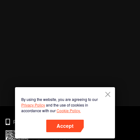
By using the website, you are agreeing to our
Privacy Policy
and the use of cookies in
accordance with our
Cookie Policy.
Phone
Accept