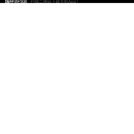
扫描二维码下载手机App！
帮助与反馈
关
意见反馈
加
联
电子
ted.