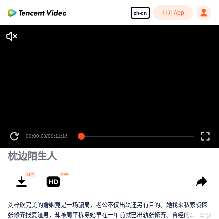
打开App
zh-cn
00:00:00
/
00:11:16
枕边陌生人
刘梓欣完美的婚姻竟是一场骗局，老公不仅出轨还另有目的。她找来私家侦探
张修齐报复渣男，却被周平拆穿她早在一年前就已出轨张修齐。曾经的车祸使
全部