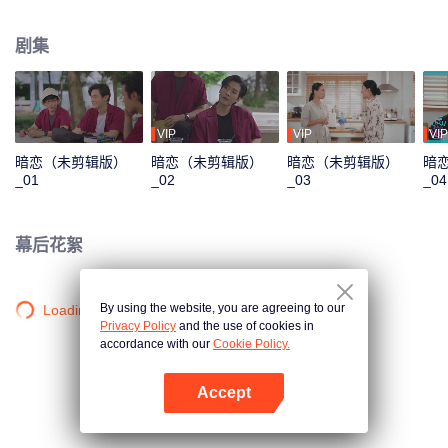
知分手，或者说，类似的情形他已经看到过很多次，甚至已经看习惯了。眼睁
睁看着Pluem长期处于这种不良关系中，他却没有权利插手......
剧集
VIP
VIP
VIP
暗恋（未剪辑版）
暗恋（未剪辑版）
暗恋（未剪辑版）
暗
_01
_02
_03
_04
幕后花絮
By using the website, you are agreeing to our
Loading…
Privacy Policy
and the use of cookies in
accordance with our
Cookie Policy.
Accept
打开App