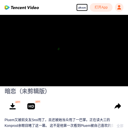
打开App
zh-cn
暗恋（未剪辑版）
Pluem又被前女友Sroi甩了，且还被她当众甩了一巴掌。正在读大三的
Konprod亲眼目睹了这一幕。 这不是他第一次看到Pluem被自己喜欢的女生告
全部