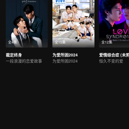
全4集
全15集
全12集
裁定终身
为爱所困2024
一段浪漫的恋爱故事
为爱所困2024
恒久不变的爱