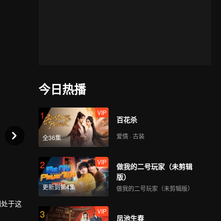
今日热播
VIP
1
百花杀
爱情 · 古装
全36集
VIP
2
做我的二号玩家（未剪辑
版）
更新到第4集
做我的二号玩家（未剪辑版）
期处于这
VIP
3
凤池生春