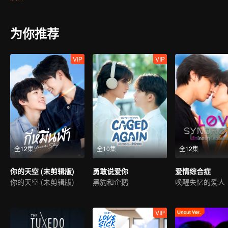
为你推荐
VIP
VIP
全12集
全10集
全12集
你的天空 (未剪辑版)
勇敢说爱你
爱情综合症
你的天空 (未剪辑版)
黑豹和企鹅
唤醒失忆的爱人
VIP