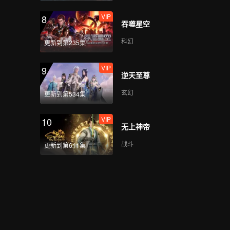
VIP
8
吞噬星空
科幻
更新到第235集
VIP
9
逆天至尊
玄幻
更新到第534集
VIP
10
无上神帝
战斗
更新到第611集