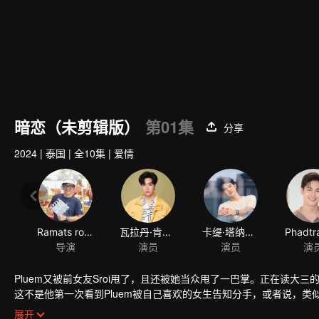
暗恋（未剪辑版）
第01集
分享
2024
|
泰国
|
全10集
|
爱情
Ramats roungpratoom
瓦拉丹·肯蒙达
卡缇·塔纳瓦特·苏克弗恩仸
导演
演员
演员
Pluem又被前女友Sroi甩了，且还被她当众甩了一巴掌。正在读大三的 
这不是他第一次看到Pluem被自己喜欢的女生告知分手，或者说，类
种不良关系中，他却没有权利插手......
展开