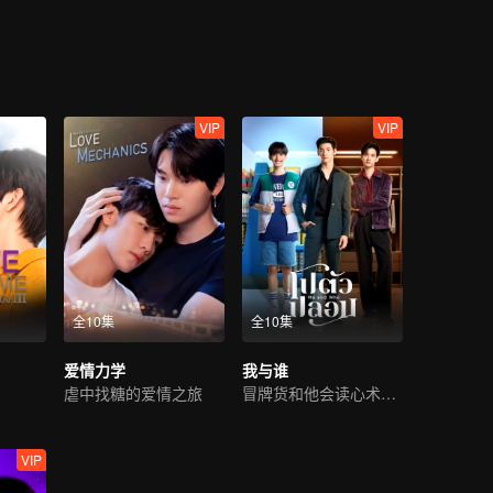
VIP
VIP
全10集
全10集
爱情力学
我与谁
虐中找糖的爱情之旅
冒牌货和他会读心术的未婚夫
VIP