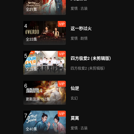
爱情 · 古装
全21集
VIP
4
这一秒过火
爱情 · 剧情
全33集
VIP
5
四方极爱2 (未剪辑版）
四方极爱2 (未剪辑版）
全25集
VIP
6
仙逆
玄幻
更新到第152集
VIP
7
莫离
爱情 · 古装
全40集