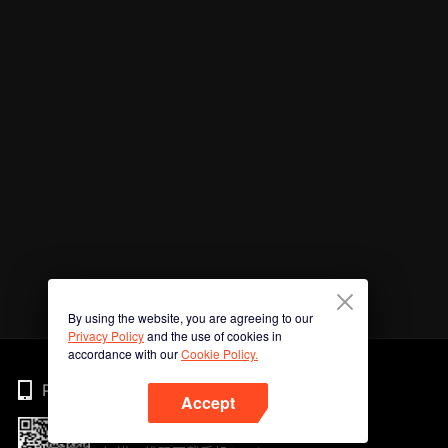
By using the website, you are agreeing to our
Privacy Policy
and the use of cookies in
accordance with our
Cookie Policy.
Phone
Accept