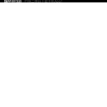
扫描二维码下载手机App！
帮助与反馈
关
意见反馈
加
联
电子
ted.