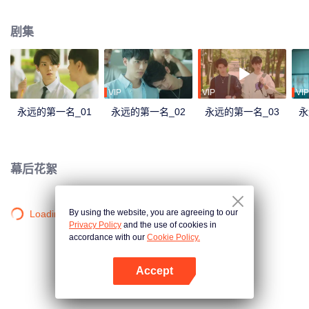
第一名就离他远去， 他从「永远第一」变成「万年老二」…… 终于，忍到高三
他不必再忍。周书逸窃笑，很好，一进大学分道扬镳，他们终于可以再也不
剧集
见！ 满心愉悦迎接大学生活的他再度加入自己锺爱的游泳社，一路被捧着，没
想到毕业前迎新生入社传承PK赛上竟然看见高仕德出现！这次，不仅来不及在
暗恋的学姐面前帅气夺冠，还掉进水裡抽筋差点溺水，周书逸只有三个字…好-
想-死! 之后发现学姐和自己最好的朋友交往，他更想撞豆腐自杀，果然遇上高
仕德就是没好事！ 他不知道天地那么大，为何到哪高仕德总跟着他。那个人
VIP
VIP
VIP
说...「我一直看着你」，是要看到什么时候才肯放过他？
永远的第一名_01
永远的第一名_02
永远的第一名_03
永
幕后花絮
By using the website, you are agreeing to our
Loading…
Privacy Policy
and the use of cookies in
accordance with our
Cookie Policy.
Accept
打开App