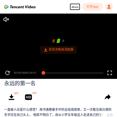
打开App
zh-cn
享受流畅高清剧集
00:00:00
/
00:30:07
永远的第一名
一直被人压是什么感觉？ 周书逸瞪着手中的全班成绩单，又一次看见高仕德的
名字压在自己头上， 他就不明白了，自从小学五年级这人走进自己的生命后，
全部