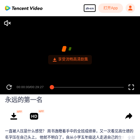
打开App
zh-cn
享受流畅高清剧集
00:00:00
/
00:29:27
永远的第一名
一直被人压是什么感觉？ 周书逸瞪着手中的全班成绩单，又一次看见高仕德的
名字压在自己头上， 他就不明白了，自从小学五年级这人走进自己的生命后，
全部