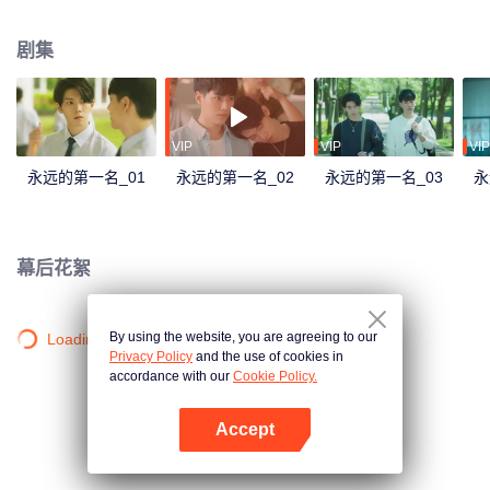
第一名就离他远去， 他从「永远第一」变成「万年老二」…… 终于，忍到高三
他不必再忍。周书逸窃笑，很好，一进大学分道扬镳，他们终于可以再也不
剧集
见！ 满心愉悦迎接大学生活的他再度加入自己锺爱的游泳社，一路被捧着，没
想到毕业前迎新生入社传承PK赛上竟然看见高仕德出现！这次，不仅来不及在
暗恋的学姐面前帅气夺冠，还掉进水裡抽筋差点溺水，周书逸只有三个字…好-
想-死! 之后发现学姐和自己最好的朋友交往，他更想撞豆腐自杀，果然遇上高
仕德就是没好事！ 他不知道天地那么大，为何到哪高仕德总跟着他。那个人
VIP
VIP
VIP
说...「我一直看着你」，是要看到什么时候才肯放过他？
永远的第一名_01
永远的第一名_02
永远的第一名_03
永
幕后花絮
By using the website, you are agreeing to our
Loading…
Privacy Policy
and the use of cookies in
accordance with our
Cookie Policy.
Accept
打开App