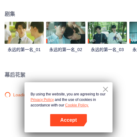
第一名就离他远去， 他从「永远第一」变成「万年老二」…… 终于，忍到高三
他不必再忍。周书逸窃笑，很好，一进大学分道扬镳，他们终于可以再也不
剧集
见！ 满心愉悦迎接大学生活的他再度加入自己锺爱的游泳社，一路被捧着，没
想到毕业前迎新生入社传承PK赛上竟然看见高仕德出现！这次，不仅来不及在
暗恋的学姐面前帅气夺冠，还掉进水裡抽筋差点溺水，周书逸只有三个字…好-
想-死! 之后发现学姐和自己最好的朋友交往，他更想撞豆腐自杀，果然遇上高
仕德就是没好事！ 他不知道天地那么大，为何到哪高仕德总跟着他。那个人
VIP
VIP
VIP
说...「我一直看着你」，是要看到什么时候才肯放过他？
永远的第一名_01
永远的第一名_02
永远的第一名_03
永
幕后花絮
By using the website, you are agreeing to our
Loading…
Privacy Policy
and the use of cookies in
accordance with our
Cookie Policy.
Accept
打开App