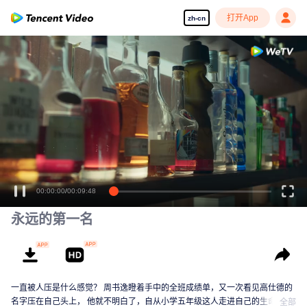
打开App
zh-cn
00:00:00
/
00:09:48
永远的第一名
一直被人压是什么感觉？ 周书逸瞪着手中的全班成绩单，又一次看见高仕德的
名字压在自己头上， 他就不明白了，自从小学五年级这人走进自己的生命后，
全部