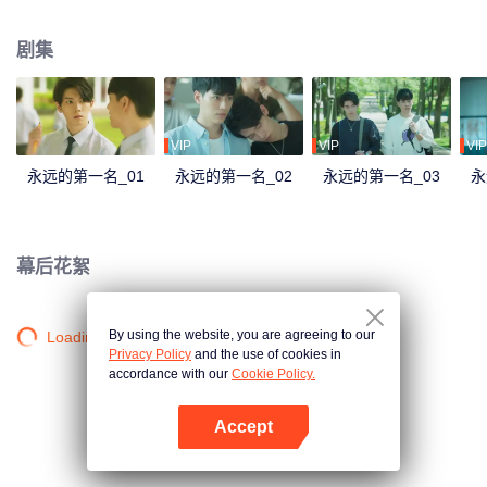
第一名就离他远去， 他从「永远第一」变成「万年老二」…… 终于，忍到高三
他不必再忍。周书逸窃笑，很好，一进大学分道扬镳，他们终于可以再也不
剧集
见！ 满心愉悦迎接大学生活的他再度加入自己锺爱的游泳社，一路被捧着，没
想到毕业前迎新生入社传承PK赛上竟然看见高仕德出现！这次，不仅来不及在
暗恋的学姐面前帅气夺冠，还掉进水裡抽筋差点溺水，周书逸只有三个字…好-
想-死! 之后发现学姐和自己最好的朋友交往，他更想撞豆腐自杀，果然遇上高
仕德就是没好事！ 他不知道天地那么大，为何到哪高仕德总跟着他。那个人
VIP
VIP
VIP
说...「我一直看着你」，是要看到什么时候才肯放过他？
永远的第一名_01
永远的第一名_02
永远的第一名_03
永
幕后花絮
By using the website, you are agreeing to our
Loading…
Privacy Policy
and the use of cookies in
accordance with our
Cookie Policy.
Accept
打开App