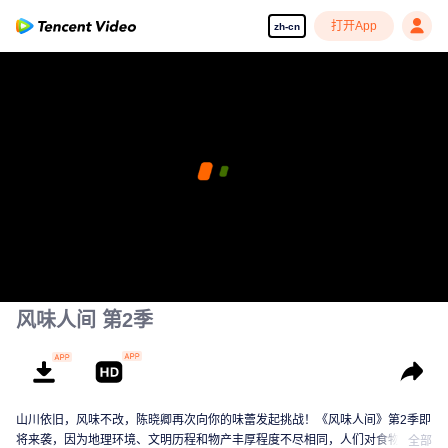
打开App
zh-cn
风味人间 第2季
山川依旧，风味不改，陈晓卿再次向你的味蕾发起挑战！《风味人间》第2季即
将来袭，因为地理环境、文明历程和物产丰厚程度不尽相同，人们对食物的处
全部