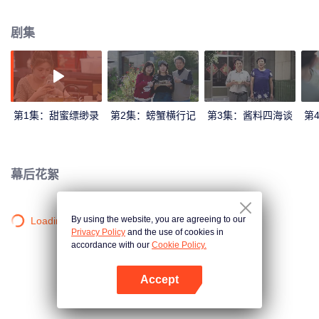
理时而天差地别。本季从全世界的角度出发，在特色鲜明的美食之中找出千丝
万缕的联系，探究相同食材的不同做法、不同食材的相同做法、不同做法的相
剧集
似味道。寻找新鲜、猎奇、少为人知的食材，提供趣味和知识，不断创造意外
之喜。拍摄鲜活灵动的影像、采用故事化的叙事、进行平实亲切的讲述，传递
人间至味在身边的温情。
第1集：甜蜜缥缈录
第2集：螃蟹横行记
第3集：酱料四海谈
第
幕后花絮
By using the website, you are agreeing to our
Loading…
Privacy Policy
and the use of cookies in
accordance with our
Cookie Policy.
Accept
打开App