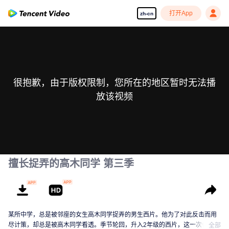
打开App
zh-cn
很抱歉，由于版权限制，您所在的地区暂时无法播
放该视频
擅长捉弄的高木同学 第三季
某所中学，总是被邻座的女生高木同学捉弄的男生西片。他为了对此反击而用
尽计策，却总是被高木同学看透。季节轮回，升入2年级的西片，这一次他是否
全部