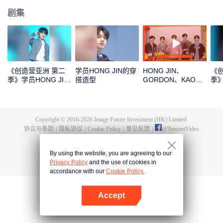
剧集
《创造营亚洲 第二
学员HONG JIN的穿
HONG JIN、
《
季》学员HONG JIN
搭造型
GORDON、KAO、
季》
的主题曲直拍
NINJA、PRAY新年
营
拆红包！一起见证这
份幸运吧
Copyright © 2016-
2026
Image Future Investment (HK) Limited.
协议与条款
|
隐私协议
|
Cookie Policy
|
意见反馈
|
@
TencentVideo
By using the website, you are agreeing to our
Privacy Policy
and the use of cookies in
accordance with our
Cookie Policy.
Accept
打开App