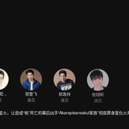
翁拉吾·尼永萨
郑壹飞
郑逸祥
张翊昕
员
演员
演员
演员
让造成“帕”死亡的幕后凶手“Akarapisansakul家族”彻底葬身复仇火