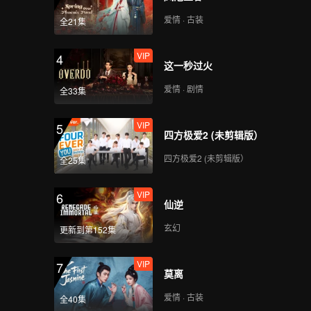
爱情 · 古装
全21集
VIP
4
这一秒过火
爱情 · 剧情
全33集
VIP
5
四方极爱2 (未剪辑版）
四方极爱2 (未剪辑版）
全25集
VIP
6
仙逆
玄幻
更新到第152集
VIP
7
莫离
爱情 · 古装
全40集