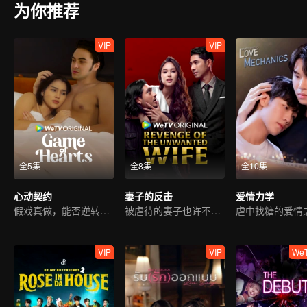
为你推荐
VIP
VIP
全5集
全8集
全10集
心动契约
妻子的反击
爱情力学
假戏真做，能否逆转命运？
被虐待的妻子也许不语，但复仇从不沉睡
虐中找糖的爱情
VIP
VIP
We