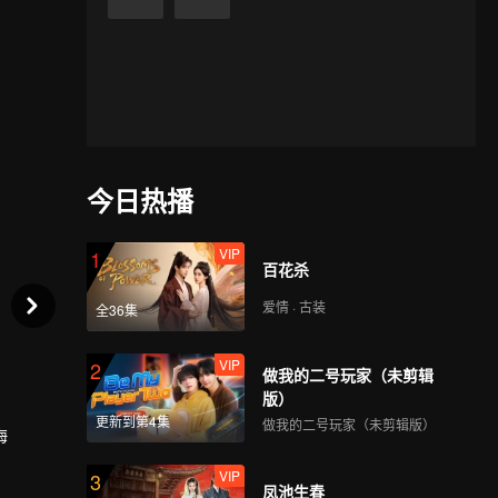
今日热播
VIP
1
百花杀
爱情 · 古装
全36集
VIP
2
做我的二号玩家（未剪辑
版）
更新到第4集
做我的二号玩家（未剪辑版）
海
VIP
3
凤池生春