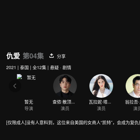
仇爱
第04集
分享
2021
|
泰国
|
全12集
|
悬疑 · 剧情
暂无
查侬·散顶腾古
瓦拉妮·塔瓦翁
导演
演员
演员
演
[仅限成人]没有人意料到，这位来自美国的女商人“凯特”，会成为复仇星火，