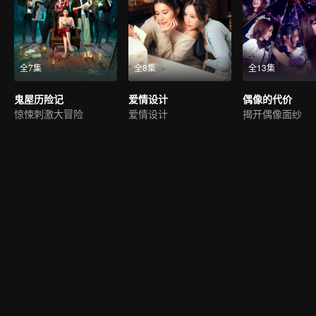
全7集
全8集
全13集
鬼屋历险记
爱情设计
偶像的代价
惊悚刺激大冒险
爱情设计
揭开偶像面纱