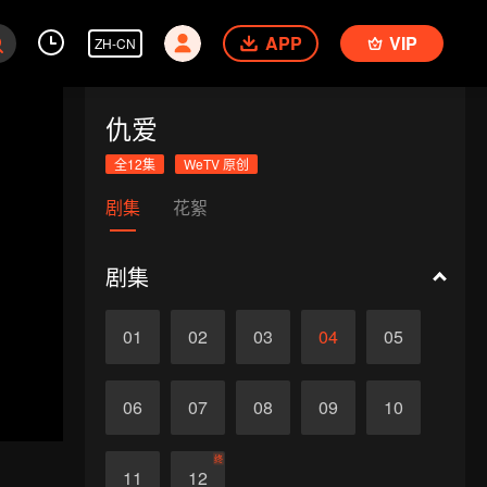
APP
VIP
ZH-CN
仇爱
全12集
WeTV 原创
剧集
花絮
剧集
01
02
03
04
05
06
07
08
09
10
终
11
12