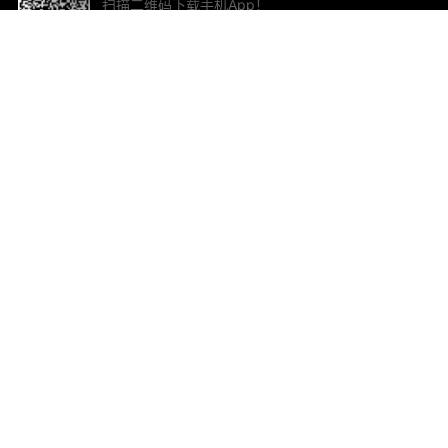
扫描二维码下载手机App！
帮助与反馈
关
意见反馈
加
联
电子
ted.