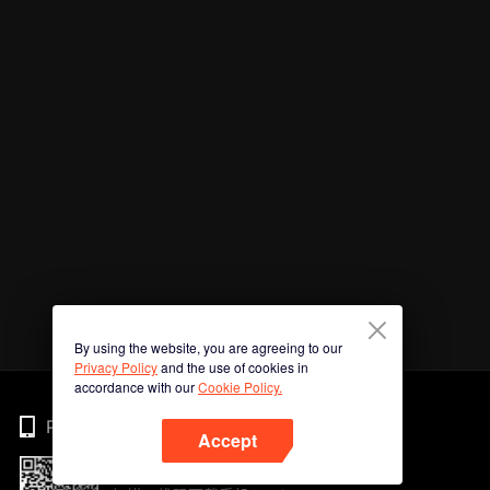
By using the website, you are agreeing to our
Privacy Policy
and the use of cookies in
accordance with our
Cookie Policy.
Phone
Accept