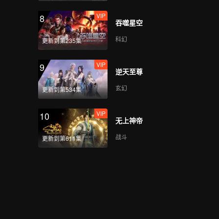
VIP
8
吞噬星空
科幻
更新到第235集
VIP
9
逆天至尊
玄幻
更新到第534集
VIP
10
无上神帝
战斗
更新到第611集