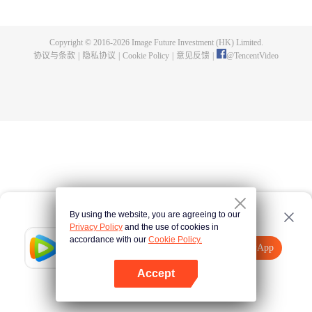
界已经没落，天岚宗也只剩三五弟子，眼见就要灭宗，徐阳击退强敌，誓要带
领天岚宗重回巅峰！ 随着天岚宗势力扩大，徐阳修为停滞的真相也一步步的揭
开，万年间，一个贯穿人、魔、仙三界的隐秘也展现在众人面前！究竟是一念
Copyright © 2016-
2026
Image Future Investment (HK) Limited.
成神，还是一念成魔？世界的生死就在徐阳的股掌之间！
协议与条款
|
隐私协议
|
Cookie Policy
|
意见反馈
|
@
TencentVideo
By using the website, you are agreeing to our
Privacy Policy
and the use of cookies in
accordance with our
Cookie Policy.
Tencent Video
打开App
观看更多内容
Accept
如果失败，请
点击此处
重试
打开App