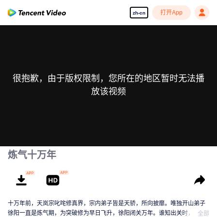
打开App
zh-cn
很抱歉，由于版权限制，您所在的地区暂时无法播
放该视频
炼气十万年
十万年前，天岚宗叱咤修真界，宗内弟子皆是天骄，所向披靡。唯独开山弟子
徐阳一直是炼气期，为突破修为早日飞升，徐阳闭关万年。谁知出关时，修真
全部