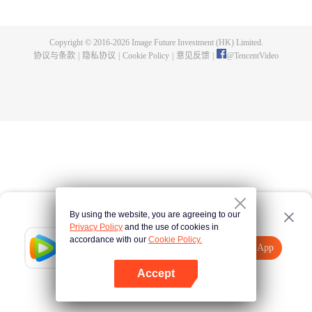
界已经没落，天岚宗也只剩三五弟子，眼见就要灭宗，徐阳击退强敌，誓要带
领天岚宗重回巅峰！ 随着天岚宗势力扩大，徐阳修为停滞的真相也一步步的揭
开，万年间，一个贯穿人、魔、仙三界的隐秘也展现在众人面前！究竟是一念
Copyright © 2016-
2026
Image Future Investment (HK) Limited.
成神，还是一念成魔？世界的生死就在徐阳的股掌之间！
协议与条款
|
隐私协议
|
Cookie Policy
|
意见反馈
|
@
TencentVideo
By using the website, you are agreeing to our
Privacy Policy
and the use of cookies in
accordance with our
Cookie Policy.
Tencent Video
打开App
观看更多内容
Accept
如果失败，请
点击此处
重试
打开App