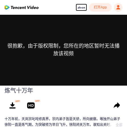
打开App
zh-cn
很抱歉，由于版权限制，您所在的地区暂时无法播
放该视频
炼气十万年
十万年前，天岚宗叱咤修真界，宗内弟子皆是天骄，所向披靡。唯独开山弟子
徐阳一直是炼气期，为突破修为早日飞升，徐阳闭关万年。谁知出关时，修真
全部