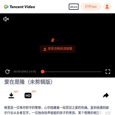
打开App
zh-cn
享受流畅高清剧集
00:00:00
/
01:10:00
爱在是隆（未剪辑版）
格里是一位恪尽职守的警察，心中隐藏着一段禁忌之爱的伤痛。直到他遇到娱
乐行业从业者瓦宇，一位独自抚养姐姐的孩子的男孩。某个夜晚的相互帮助，
全部