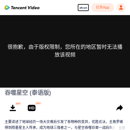
打开App
zh-cn
很抱歉，由于版权限制，您所在的地区暂时无法播
放该视频
吞噬星空 (泰语版)
主要讲述了地球经历一场大灾难后引发了各物种的变异，优胜劣汰，主角罗峰
得到陨墨星主人传承，成为地球三强者之一，与星空吞噬巨兽一战后失去肉
全部