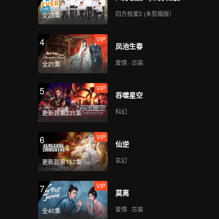
四方极爱2 (未剪辑版）
全25集
VIP
4
凤池生春
爱情 · 古装
全21集
VIP
5
吞噬星空
科幻
更新到第235集
VIP
6
仙逆
玄幻
更新到第152集
VIP
7
莫离
爱情 · 古装
全40集