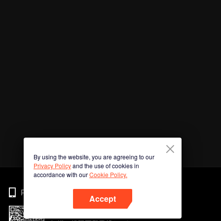
By using the website, you are agreeing to our
Privacy Policy
and the use of cookies in
accordance with our
Cookie Policy.
Phone
Accept