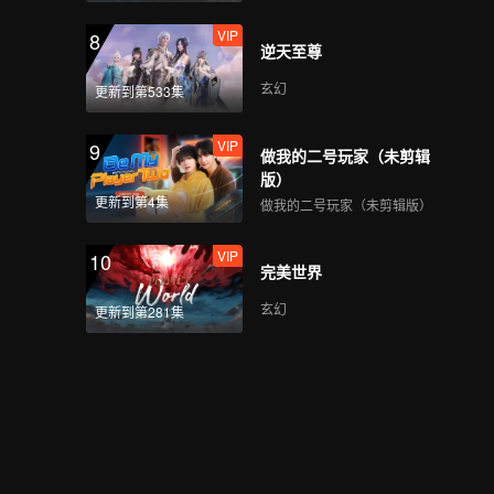
VIP
8
逆天至尊
玄幻
更新到第533集
VIP
9
做我的二号玩家（未剪辑
版）
更新到第4集
做我的二号玩家（未剪辑版）
VIP
10
完美世界
玄幻
更新到第281集