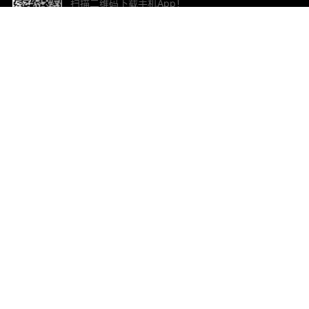
扫描二维码下载手机App！
帮助与反馈
关
意见反馈
加
联
电子
ted.