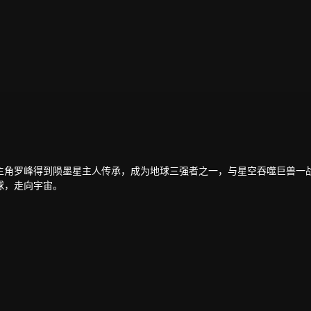
主角罗峰得到陨墨星主人传承，成为地球三强者之一，与星空吞噬巨兽一
球，走向宇宙。