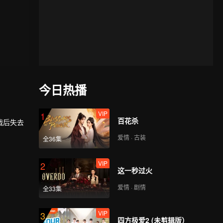
今日热播
VIP
1
百花杀
战后失去
爱情 · 古装
全36集
VIP
2
这一秒过火
爱情 · 剧情
全33集
VIP
3
四方极爱2 (未剪辑版）