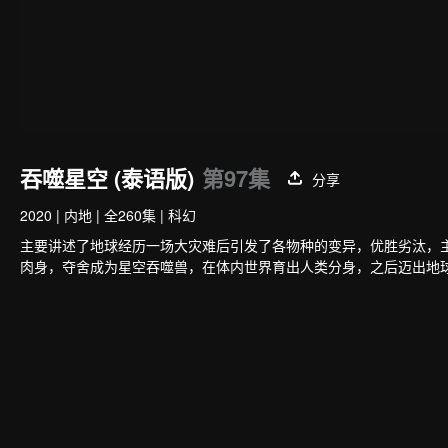
吞噬星空 (泰语版)
第97集
分享
2020
|
内地
|
全260集
|
科幻
主要讲述了地球经历一场大灾难后引发了各物种的变异，优胜劣汰，
肉身，夺舍成为星空吞噬兽，在体内世界育出人类分身，之后迈出地