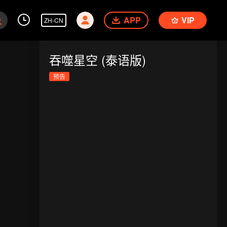
APP
VIP
ZH-CN
吞噬星空 (泰语版)
预告