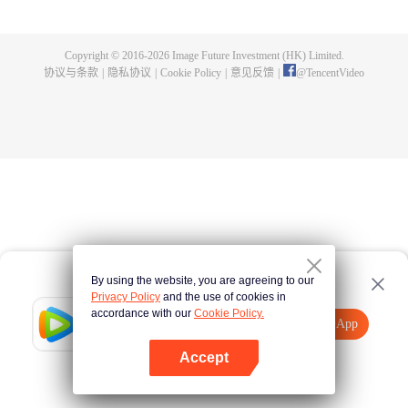
身，夺舍成为星空吞噬兽，在体内世界育出人类分身，之后迈出地球，走向宇
宙。
Copyright © 2016-
2026
Image Future Investment (HK) Limited.
协议与条款
|
隐私协议
|
Cookie Policy
|
意见反馈
|
@
TencentVideo
By using the website, you are agreeing to our
Privacy Policy
and the use of cookies in
accordance with our
Cookie Policy.
Tencent Video
打开App
观看更多内容
Accept
如果失败，请
点击此处
重试
打开App