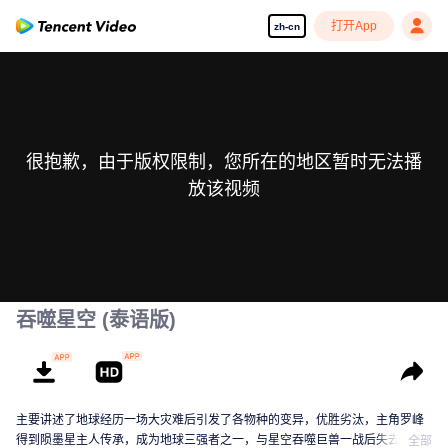
打开App
zh-cn
很抱歉，由于版权限制，您所在的地区暂时无法播
放该视频
吞噬星空 (泰语版)
主要讲述了地球经历一场大灾难后引发了各物种的变异，优胜劣汰，主角罗峰
得到陨墨星主人传承，成为地球三强者之一，与星空吞噬巨兽一战后失去肉
全部