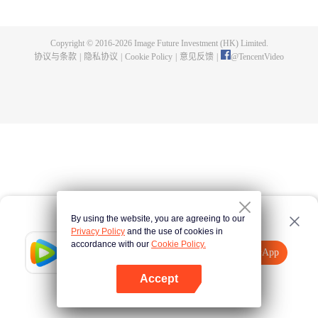
身，夺舍成为星空吞噬兽，在体内世界育出人类分身，之后迈出地球，走向宇
宙。
Copyright © 2016-
2026
Image Future Investment (HK) Limited.
协议与条款
|
隐私协议
|
Cookie Policy
|
意见反馈
|
@
TencentVideo
By using the website, you are agreeing to our
Privacy Policy
and the use of cookies in
accordance with our
Cookie Policy.
Tencent Video
打开App
观看更多内容
Accept
如果失败，请
点击此处
重试
打开App