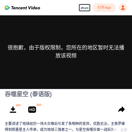
打开App
zh-cn
很抱歉，由于版权限制，您所在的地区暂时无法播
放该视频
吞噬星空 (泰语版)
主要讲述了地球经历一场大灾难后引发了各物种的变异，优胜劣汰，主角罗峰
得到陨墨星主人传承，成为地球三强者之一，与星空吞噬巨兽一战后失去肉
全部