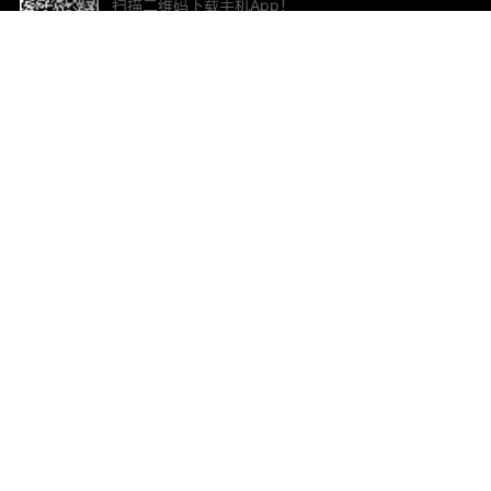
扫描二维码下载手机App！
帮助与反馈
关
意见反馈
加
联
电子
ted.