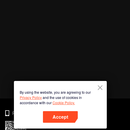
By using the website, you are agreeing to our
Privacy Policy
and the use of cookies in
accordance with our
Cookie Policy.
Phone
Accept