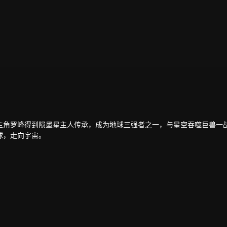
主角罗峰得到陨墨星主人传承，成为地球三强者之一，与星空吞噬巨兽一
球，走向宇宙。