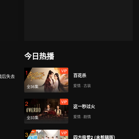
今日热播
VIP
1
百花杀
战后失去
爱情 · 古装
全36集
VIP
2
这一秒过火
爱情 · 剧情
全33集
VIP
3
四方极爱2 (未剪辑版）