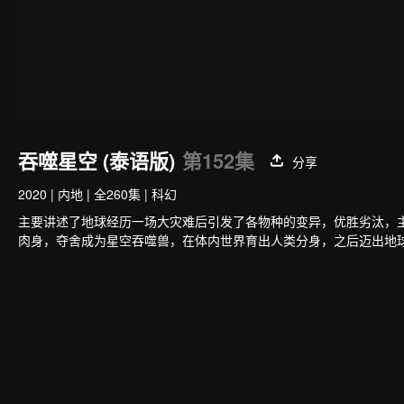
吞噬星空 (泰语版)
第152集
分享
2020
|
内地
|
全260集
|
科幻
主要讲述了地球经历一场大灾难后引发了各物种的变异，优胜劣汰，
肉身，夺舍成为星空吞噬兽，在体内世界育出人类分身，之后迈出地