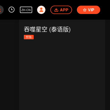
APP
VIP
ZH-CN
吞噬星空 (泰语版)
预告