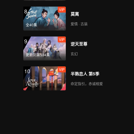
VIP
8
莫离
爱情 · 古装
全40集
VIP
9
逆天至尊
玄幻
更新到第534集
VIP
10
半熟恋人 第5季
命定指引，赤诚相爱