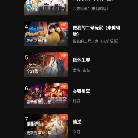
四方极爱2 (未剪辑版）
全25集
VIP
4
做我的二号玩家（未剪辑
版）
更新到第4集
做我的二号玩家（未剪辑版）
VIP
5
凤池生春
爱情 · 古装
全21集
VIP
6
吞噬星空
科幻
更新到第235集
VIP
7
仙逆
玄幻
更新到第152集