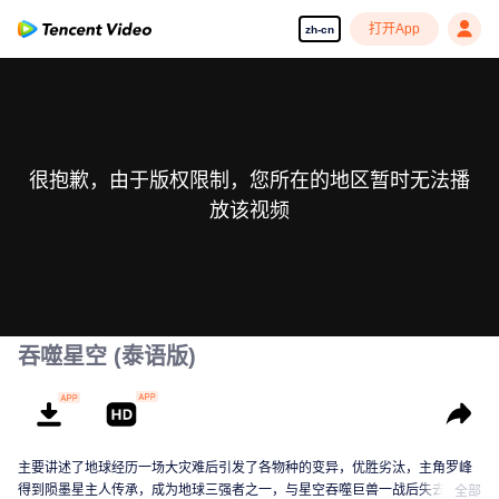
打开App
zh-cn
很抱歉，由于版权限制，您所在的地区暂时无法播
放该视频
吞噬星空 (泰语版)
主要讲述了地球经历一场大灾难后引发了各物种的变异，优胜劣汰，主角罗峰
得到陨墨星主人传承，成为地球三强者之一，与星空吞噬巨兽一战后失去肉
全部