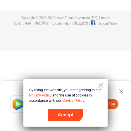
身，夺舍成为星空吞噬兽，在体内世界育出人类分身，之后迈出地球，走向宇
宙。
Copyright © 2016-
2026
Image Future Investment (HK) Limited.
协议与条款
|
隐私协议
|
Cookie Policy
|
意见反馈
|
@
TencentVideo
By using the website, you are agreeing to our
Privacy Policy
and the use of cookies in
accordance with our
Cookie Policy.
Tencent Video
打开App
观看更多内容
Accept
如果失败，请
点击此处
重试
打开App