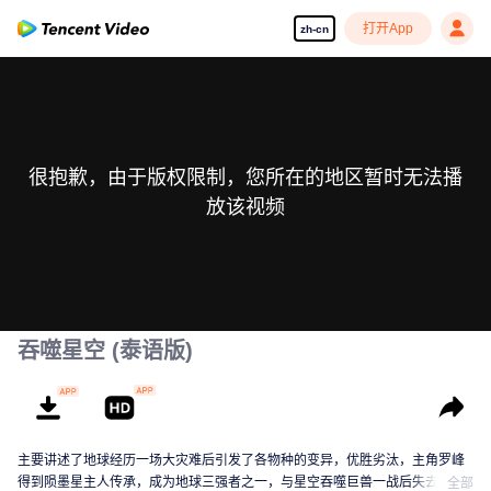
打开App
zh-cn
很抱歉，由于版权限制，您所在的地区暂时无法播
放该视频
吞噬星空 (泰语版)
主要讲述了地球经历一场大灾难后引发了各物种的变异，优胜劣汰，主角罗峰
得到陨墨星主人传承，成为地球三强者之一，与星空吞噬巨兽一战后失去肉
全部