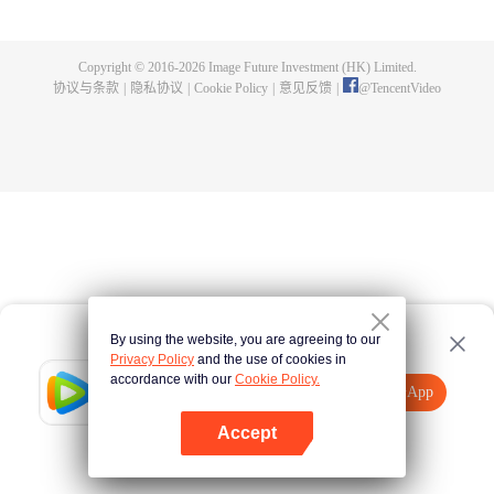
身，夺舍成为星空吞噬兽，在体内世界育出人类分身，之后迈出地球，走向宇
宙。
Copyright © 2016-
2026
Image Future Investment (HK) Limited.
协议与条款
|
隐私协议
|
Cookie Policy
|
意见反馈
|
@
TencentVideo
By using the website, you are agreeing to our
Privacy Policy
and the use of cookies in
accordance with our
Cookie Policy.
Tencent Video
打开App
观看更多内容
Accept
如果失败，请
点击此处
重试
打开App