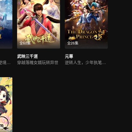
全60集
全26集
武映三千道
元尊
超凡奇遇，少年逆境重生
穿越落魄女婿玩转异世
逆转人生，少年执笔破苍穹