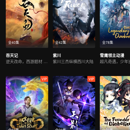
全40集
全42集
全78集
吞天记
紫川
雪鹰领主动漫
逆天改命，西游题材 ，古典仙侠
紫川三杰纵横西川大陆
VIP
VIP
全60集
全26集
全30集