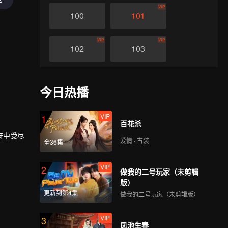
VIP
100
101
VIP
VIP
102
103
VIP
VIP
104
105
今日热播
VIP
VIP
106
107
VIP
1
百花杀
府中受尽
爱情 · 古装
VIP
VIP
全36集
108
109
VIP
2
做我的二号玩家（未剪辑
VIP
VIP
110
111
版）
更新到第4集
做我的二号玩家（未剪辑版）
VIP
VIP
112
113
VIP
3
凤池生春