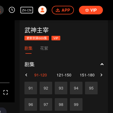
APP
VIP
ZH-CN
武神主宰
更新到第669集
VIP
剧集
花絮
剧集
61-90
91-120
121-150
151-180
181-
91
92
93
94
95
96
97
98
99