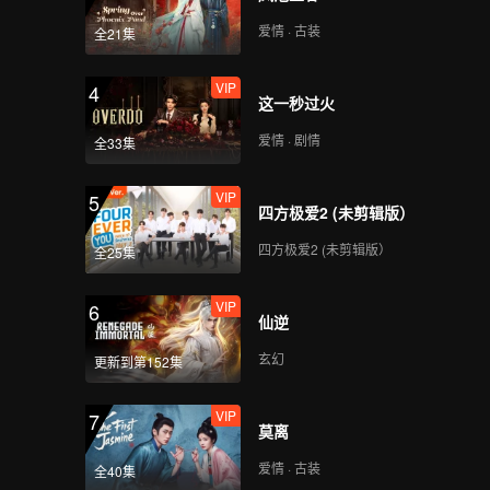
VIP
VIP
爱情 · 古装
全21集
114
115
VIP
4
VIP
VIP
这一秒过火
116
117
爱情 · 剧情
全33集
VIP
VIP
118
119
VIP
5
四方极爱2 (未剪辑版）
VIP
四方极爱2 (未剪辑版）
120
全25集
VIP
6
仙逆
玄幻
更新到第152集
VIP
7
莫离
爱情 · 古装
全40集