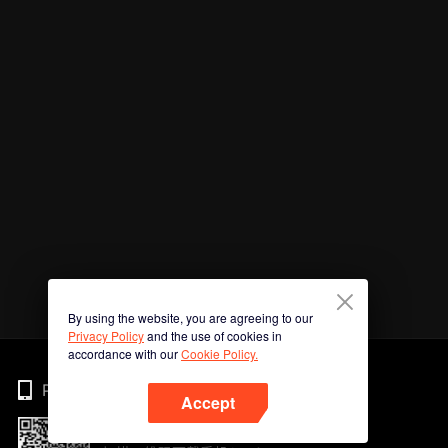
By using the website, you are agreeing to our
Privacy Policy
and the use of cookies in
accordance with our
Cookie Policy.
Phone
Accept