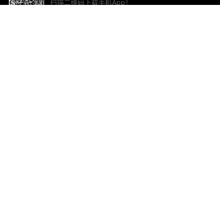
扫描二维码下载手机App！
帮助与反馈
关
意见反馈
加
联
电子
ted.