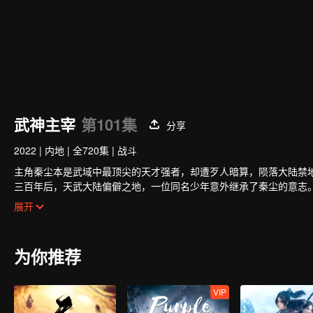
武神主宰
第101集
分享
2022
|
内地
|
全720集
|
战斗
主角秦尘本是武域中最顶尖的天才强者，却遭歹人暗算，陨落大陆禁
三百年后，天武大陆偏僻之地，一位同名少年意外继承了秦尘的意志
冷遇，相依为命。
展开
为了重写往日的强者神话，也为了守护自己所爱的一切，秦尘毅然决
为你推荐
VIP