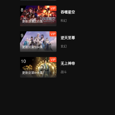
VIP
8
吞噬星空
科幻
更新到第235集
VIP
9
逆天至尊
玄幻
更新到第534集
VIP
10
无上神帝
战斗
更新到第611集