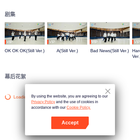
清晨到深夜，从生疏到熟练，每一步都是蜕变。想了解他们的练习室故事吗？
剧集
VIP
VIP
VIP
VIP
OK OK OK(Still Ver.)
A(Still Ver.)
Bad News(Still Ver.)
Hard
Ver.
幕后花絮
By using the website, you are agreeing to our
Loading…
Privacy Policy
and the use of cookies in
accordance with our
Cookie Policy.
Accept
打开App