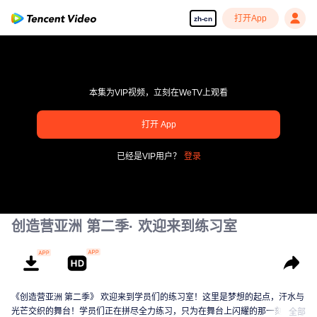
打开App
zh-cn
本集为VIP视频，立刻在WeTV上观看
pay limit
打开 App
错误码: 70013083.-1-35fbf8c187892397601fec82f85686fe
已经是VIP用户？
登录
00:00:00
/
00:00:00
创造营亚洲 第二季· 欢迎来到练习室
《创造营亚洲 第二季》 欢迎来到学员们的练习室！这里是梦想的起点，汗水与
光芒交织的舞台！学员们正在拼尽全力练习，只为在舞台上闪耀的那一刻。从
全部