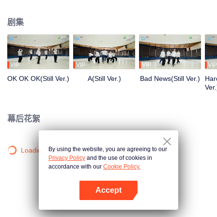
清晨到深夜，从生疏到熟练，每一步都是蜕变。想了解他们的练习室故事吗？
剧集
VIP
VIP
VIP
VIP
OK OK OK(Still Ver.)
A(Still Ver.)
Bad News(Still Ver.)
Hard
Ver.
幕后花絮
By using the website, you are agreeing to our
Loading…
Privacy Policy
and the use of cookies in
accordance with our
Cookie Policy.
Accept
打开App