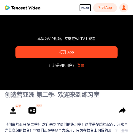
打开App
zh-cn
本集为VIP视频，立刻在WeTV上观看
pay limit
打开 App
错误码: 70013083.-1-2876dea22757f8467c0b7bfc7a3feb58
已经是VIP用户？
登录
00:00:00
/
00:00:00
创造营亚洲 第二季· 欢迎来到练习室
《创造营亚洲 第二季》 欢迎来到学员们的练习室！这里是梦想的起点，汗水与
光芒交织的舞台！学员们正在拼尽全力练习，只为在舞台上闪耀的那一刻。从
全部