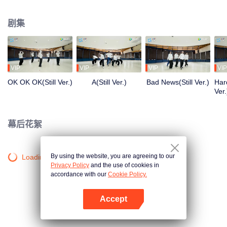
清晨到深夜，从生疏到熟练，每一步都是蜕变。想了解他们的练习室故事吗？
剧集
VIP
VIP
VIP
VIP
OK OK OK(Still Ver.)
A(Still Ver.)
Bad News(Still Ver.)
Hard
Ver.
幕后花絮
By using the website, you are agreeing to our
Loading…
Privacy Policy
and the use of cookies in
accordance with our
Cookie Policy.
Accept
打开App