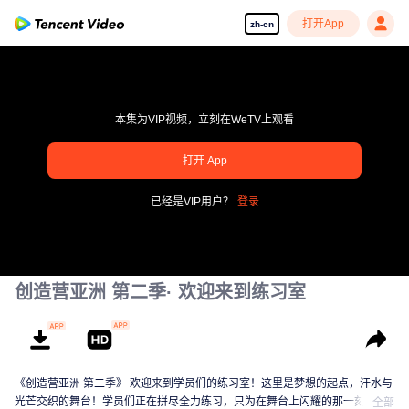
打开App
zh-cn
本集为VIP视频，立刻在WeTV上观看
pay limit
打开 App
错误码: 70013083.-1-9dd3eedbddd3a414575205efbdf587b2
已经是VIP用户？
登录
00:00:00
/
00:00:00
创造营亚洲 第二季· 欢迎来到练习室
《创造营亚洲 第二季》 欢迎来到学员们的练习室！这里是梦想的起点，汗水与
光芒交织的舞台！学员们正在拼尽全力练习，只为在舞台上闪耀的那一刻。从
全部