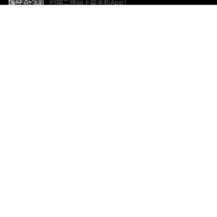
扫描二维码下载手机App！
帮助与反馈
关
意见反馈
加
联
电子
ted.