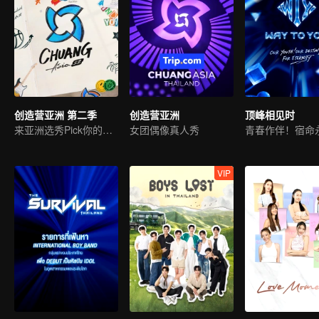
创造营亚洲 第二季
创造营亚洲
顶峰相见时
来亚洲选秀Pick你的偶像
女团偶像真人秀
青春作伴！宿命
VIP