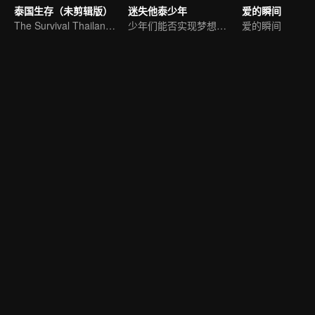
泰国生存（未剪辑版）
迷失他泰少年
爱的瞬间
The Survival Thailand (未剪辑版)
少年们能否实现梦想之旅？
爱的瞬间