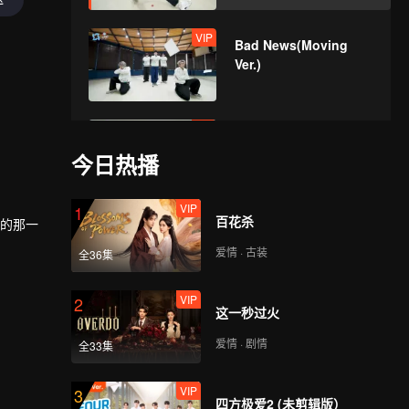
VIP
Bad News(Moving
Ver.)
VIP
Hard To Say(Moving
Ver.)
今日热播
VIP
1
百花杀
VIP
耀的那一
Attention(Moving
Ver.)
爱情 · 古装
全36集
VIP
2
这一秒过火
VIP
Still Monster(Moving
Ver.)
爱情 · 剧情
全33集
VIP
3
四方极爱2 (未剪辑版）
VIP