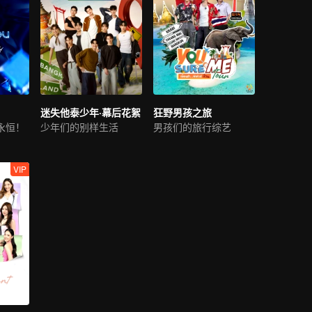
迷失他泰少年·幕后花絮
狂野男孩之旅
永恒！
少年们的别样生活
男孩们的旅行综艺
VIP