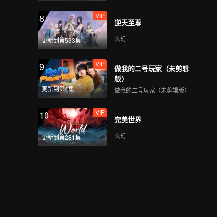
VIP
8
逆天至尊
VIP
Crush(Still Ver.)
玄幻
更新到第533集
VIP
9
做我的二号玩家（未剪辑
VIP
Last Fireworks of the
版）
Summer Night(Still
更新到第4集
做我的二号玩家（未剪辑版）
Ver.)
VIP
10
完美世界
VIP
When We Disco(Still
Ver.)
玄幻
更新到第281集
VIP
Mic Drop(Moving Ver.)
VIP