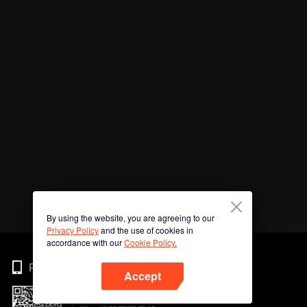
By using the website, you are agreeing to our
Privacy Policy
and the use of cookies in
accordance with our
Cookie Policy.
Phone
Accept