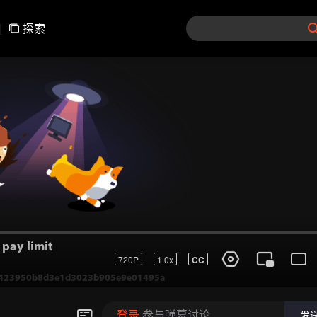
|
探索
pay limit
720P
1.0x
CC
423950b8d3e1d3023b905e9e01495a
登录
参与弹幕讨论
发