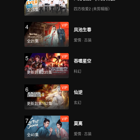
Under The Moon
Road(Moving Ver.)
四方极爱2 (未剪辑版）
全25集
VIP
4
凤池生春
VIP
Super(Moving Ver.)
爱情 · 古装
全21集
VIP
5
吞噬星空
VIP
True Love(Moving
Ver.)
科幻
更新到第235集
VIP
6
仙逆
VIP
Firework(Moving Ver.)
玄幻
更新到第152集
VIP
7
莫离
VIP
Mic Drop(Still Ver.)
爱情 · 古装
全40集