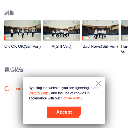
清晨到深夜，从生疏到熟练，每一步都是蜕变。想了解他们的练习室故事吗？
剧集
VIP
VIP
VIP
VIP
OK OK OK(Still Ver.)
A(Still Ver.)
Bad News(Still Ver.)
Hard
Ver.
幕后花絮
By using the website, you are agreeing to our
Loading…
Privacy Policy
and the use of cookies in
accordance with our
Cookie Policy.
Accept
打开App