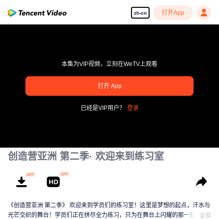
打开App
zh-cn
本集为VIP视频，立刻在WeTV上观看
pay limit
打开 App
错误码: 70013083.-1-061f63e78571fedb720b13840727976b
已经是VIP用户？
登录
00:00:00
/
00:00:00
创造营亚洲 第二季· 欢迎来到练习室
《创造营亚洲 第二季》 欢迎来到学员们的练习室！这里是梦想的起点，汗水与
光芒交织的舞台！学员们正在拼尽全力练习，只为在舞台上闪耀的那一刻。从
全部