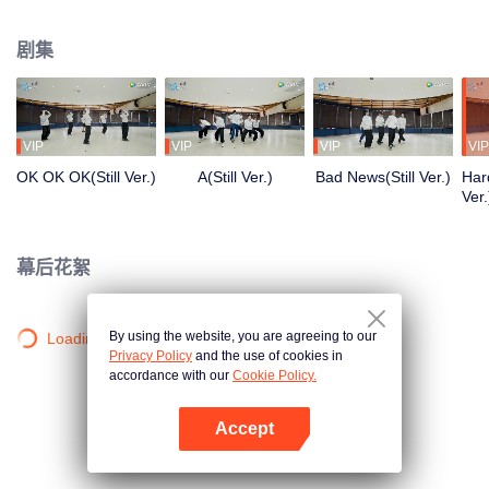
清晨到深夜，从生疏到熟练，每一步都是蜕变。想了解他们的练习室故事吗？
剧集
VIP
VIP
VIP
VIP
OK OK OK(Still Ver.)
A(Still Ver.)
Bad News(Still Ver.)
Hard
Ver.
幕后花絮
By using the website, you are agreeing to our
Loading…
Privacy Policy
and the use of cookies in
accordance with our
Cookie Policy.
Accept
打开App