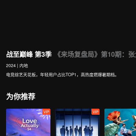
战至巅峰 第3季
《来场复盘局》第10期：张
2024
|
内地
电竞综艺天花板，年轻用户占比TOP1，高热度燃爆暑期档。
为你推荐
VIP
VIP