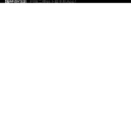
扫描二维码下载手机App！
帮助与反馈
关
意见反馈
加
联
电子
ted.