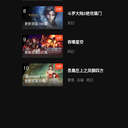
VIP
8
斗罗大陆2绝世唐门
玄幻
更新到第165集
VIP
9
吞噬星空
科幻
更新到第235集
VIP
10
吾凰在上之凤御四方
爱情 · 古装 · 奇幻
更新到第10集