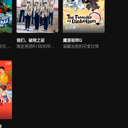
全30集
我们，破晓之前
魔道祖师Q
沈腾与朋友们的欢乐野游
限定男团R1SE的毕业团综
温馨治愈的可爱日常
VIP
季