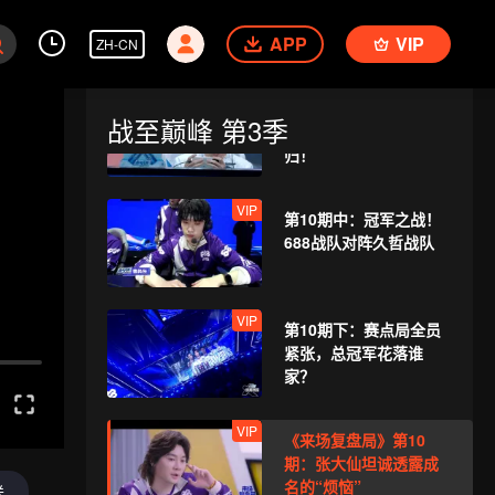
欢乐狼人杀！俱乐部团
APP
VIP
建超有料
ZH-CN
VIP
第10期上：杨幂沈腾决
战至巅峰 第3季
战峡谷，时代少年团回
归！
VIP
第10期中：冠军之战！
688战队对阵久哲战队
VIP
第10期下：赛点局全员
紧张，总冠军花落谁
家？
VIP
《来场复盘局》第10
期：张大仙坦诚透露成
名的“烦恼”