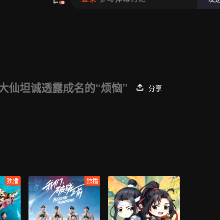
大仙坦诚透露成名的“烦恼”
分享
独播
独播