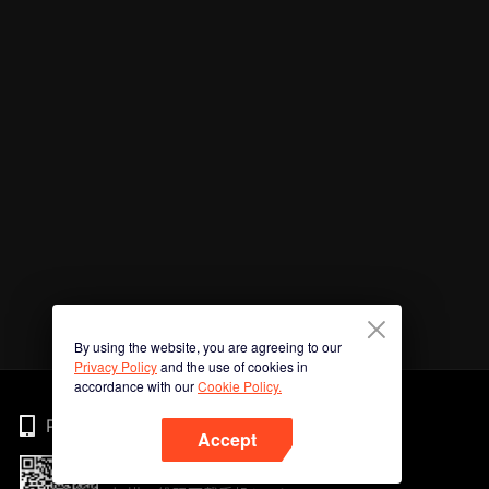
By using the website, you are agreeing to our
Privacy Policy
and the use of cookies in
accordance with our
Cookie Policy.
Phone
Accept