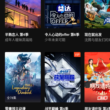
半熟恋人 第4季
令人心动的offer 第6季
现在就出发
成年人暖昧高端局
少年未来可期
VIP
全78集
雪鹰领主动漫
战至巅峰 第4季
朋友请吃饭 第3