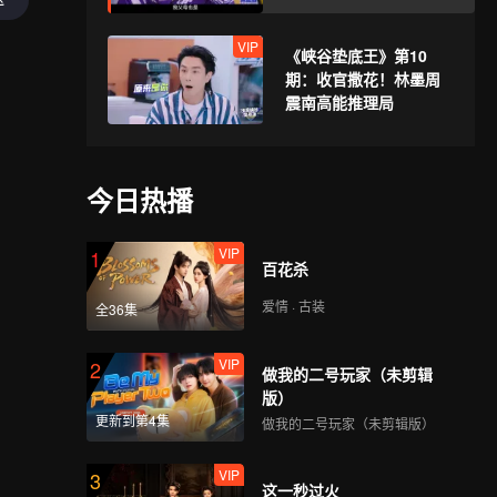
VIP
《峡谷垫底王》第10
期：收官撒花！林墨周
震南高能推理局
今日热播
VIP
1
百花杀
爱情 · 古装
全36集
VIP
2
做我的二号玩家（未剪辑
版）
更新到第4集
做我的二号玩家（未剪辑版）
VIP
3
这一秒过火