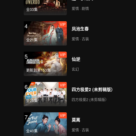
爱情 · 剧情
全33集
VIP
4
凤池生春
爱情 · 古装
全21集
VIP
5
仙逆
玄幻
更新到第153集
VIP
6
四方极爱2 (未剪辑版）
四方极爱2 (未剪辑版）
全25集
VIP
7
莫离
爱情 · 古装
全40集