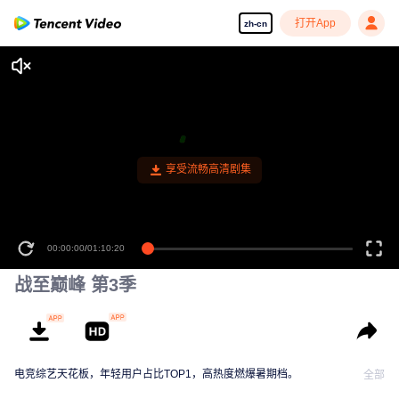
打开App
zh-cn
享受流畅高清剧集
00:00:00
/
01:10:20
战至巅峰 第3季
电竞综艺天花板，年轻用户占比TOP1，高热度燃爆暑期档。
全部