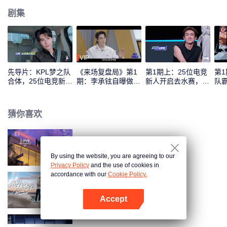
剧集
VIP
先导片：KPL梦之队
《来场复盘局》第1
第1期上：25位电竞
第
合体，25位电竞新人
期：李承铉自曝做
新人开启去水赛，谁
队
实力初考核！
“全职奶爸”后抑郁？
将首登红黑榜！
年
猜你喜欢
半熟恋人 第4季
By using the website, you are agreeing to our
Privacy Policy
and the use of cookies in
accordance with our
Cookie Policy.
我们，破晓之前
Accept
打开App