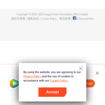
一曲绝世唐门之歌？ 百万年魂兽，手握日月摘星辰的死灵圣法神，导致唐门衰
落的全新魂导器体系。一切的神奇都将一一展现。 唐门暗器能否重振雄风，唐
门能否重现辉煌？
Copyright © 2016-
2026
Image Future Investment (HK) Limited.
协议与条款
|
隐私协议
|
Cookie Policy
|
意见反馈
|
@
TencentVideo
By using the website, you are agreeing to our
Privacy Policy
and the use of cookies in
accordance with our
Cookie Policy.
Tencent Video
打开App
观看更多内容
Accept
如果失败，请
点击此处
重试
打开App