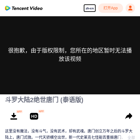
打开App
zh-cn
很抱歉，由于版权限制，您所在的地区暂时无法播
放该视频
斗罗大陆2绝世唐门 (泰语版)
这里没有魔法，没有斗气，没有武术，却有武魂。唐门创立万年之后的斗罗大
陆上，唐门式微。一代天骄横空出世，新一代史莱克七怪能否重振唐门，谱写
全部