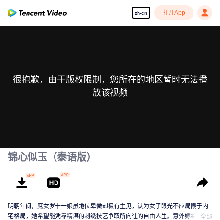
打开App
zh-cn
很抱歉，由于版权限制，您所在的地区暂时无法播
放该视频
锦心似玉（泰语版）
明朝年间，庶女罗十一娘虽地位卑微却极有主见，认为女子眼光不应局限于内
宅格局，她希望能凭靠精湛的刺绣技艺争取所向往的自由人生。意外嫁给永平
全部