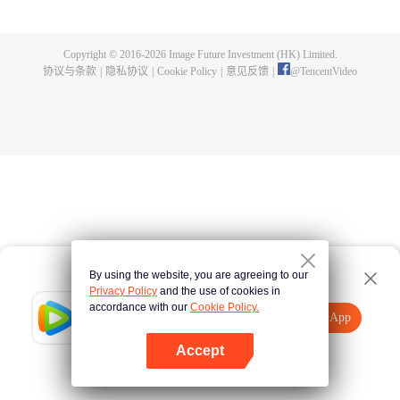
侯大将军徐令宜后，她用乐观积极的心态对待身边的每一个人，依靠努力收获
徐家上下的信任，重新执掌中馈。徐令宜被十一娘的种种美好品性而吸引，继
而为之动心。两人几经周折情愫暗生，先婚后爱相知相许。在丈夫的支持下，
Copyright © 2016-
2026
Image Future Investment (HK) Limited.
十一娘开绣坊仙绫阁，努力传承刺绣技艺。而永平侯徐令宜，为维护家国安
协议与条款
|
隐私协议
|
Cookie Policy
|
意见反馈
|
@
TencentVideo
宁，改善民生，力挺开放海禁，经历重重困难。在徐家面临抄家灭族的滔天巨
祸之时，夫妻齐心合力化解危局，成功护徐氏一族周全，最终促成开放海禁，
至此海上贸易繁荣昌盛，沿海百姓安居乐业。夫妻二人情投意合，相信彼此，
坚持所爱，一起面对人生风雨，书写了属于他们的传奇人生。
By using the website, you are agreeing to our
Privacy Policy
and the use of cookies in
accordance with our
Cookie Policy.
Tencent Video
打开App
观看更多内容
Accept
如果失败，请
点击此处
重试
打开App