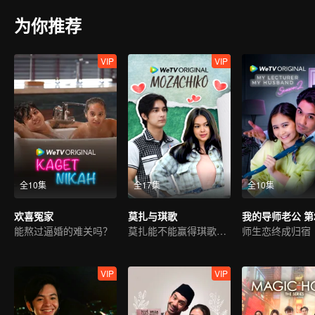
为你推荐
VIP
VIP
全10集
全17集
全10集
欢喜冤家
莫扎与琪歌
我的导师老公 第
能熬过逼婚的难关吗？
莫扎能不能赢得琪歌的喜爱吗？
师生恋终成归宿
VIP
VIP