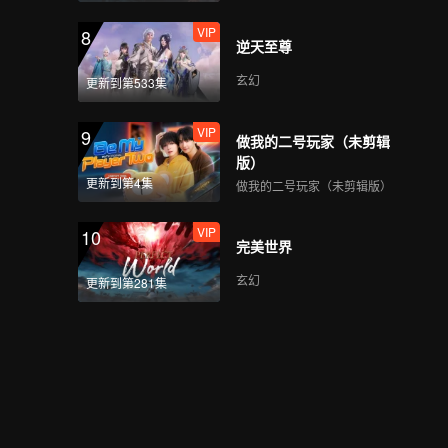
VIP
心宿二_06B
VIP
8
逆天至尊
玄幻
更新到第533集
VIP
心宿二_07A
VIP
9
做我的二号玩家（未剪辑
版）
更新到第4集
做我的二号玩家（未剪辑版）
VIP
心宿二_07B
VIP
10
完美世界
玄幻
更新到第281集
VIP
心宿二_08A
VIP
心宿二_08B