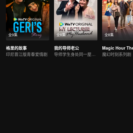
全9集
全8集
全8集
格里的故事
我的导师老公
印尼晋江版青春爱情剧
导师学生身处同一屋檐下
魔幻时刻系列剧