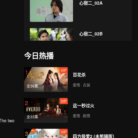
心宿二_02A
心宿二_02B
今日热播
VIP
心宿二_03A
VIP
1
百花杀
爱情 · 古装
全36集
VIP
心宿二_03B
VIP
2
这一秒过火
爱情 · 剧情
全33集
 The two
VIP
心宿二_04A
VIP
3
四方极爱2 (未剪辑版）