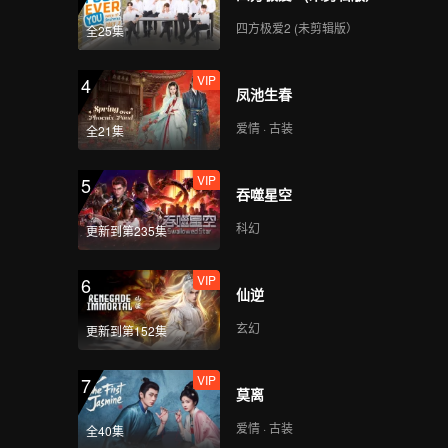
四方极爱2 (未剪辑版）
全25集
VIP
心宿二_04B
VIP
4
凤池生春
爱情 · 古装
全21集
VIP
心宿二_05A
VIP
5
吞噬星空
科幻
更新到第235集
VIP
心宿二_05B
VIP
6
仙逆
玄幻
更新到第152集
VIP
心宿二_06A
VIP
7
莫离
爱情 · 古装
全40集