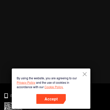
By using the website, you are agreeing to our
Privacy Policy
and the use of cookies in
accordance with our
Cookie Policy.
Phone
Accept