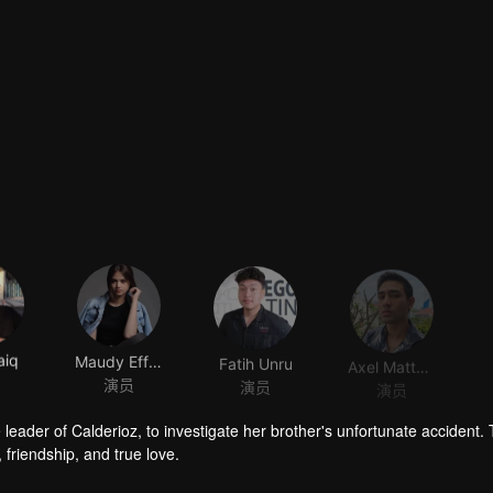
aiq
Maudy Effrosina
Fatih Unru
Axel Matthew
演员
演员
演员
 leader of Calderioz, to investigate her brother's unfortunate accident.
, friendship, and true love.