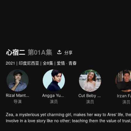
心宿二
第01A集
分享
2021
|
印度尼西亚
|
全8集
|
爱情 · 青春
Rizal Mantovani
Angga Yunanda
Cut Beby Tsabina
Irzan F
导演
演员
演员
演员
Zea, a mysterious yet charming girl, makes her way to Ares' life, the
involve in a love story like no other; teaching them the value of trust