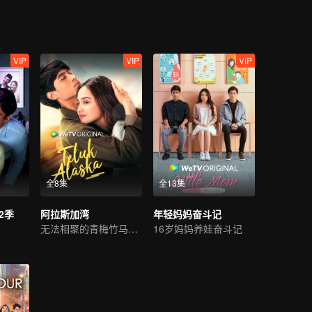
VIP
VIP
VIP
全8集
全13集
2季
阿拉斯加湾
年轻妈妈奋斗记
无法相聚的青梅竹马之爱。
16岁妈妈养娃奋斗记