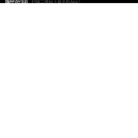
扫描二维码下载手机App！
帮助与反馈
关
意见反馈
加
联
电子
ted.